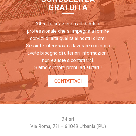
GRATUITA
24 srl
è un'azienda affidabile e
professionale che si impegna a fornire
servizi di alta qualità ai nostri clienti.
Se siete interessati a lavorare con noi o
avete bisogno di ulteriori informazioni,
non esitate a contattarci.
Siamo sempre pronti ad aiutarti!
CONTATTACI
24 srl
Via Roma, 73i – 61049 Urbania (PU)