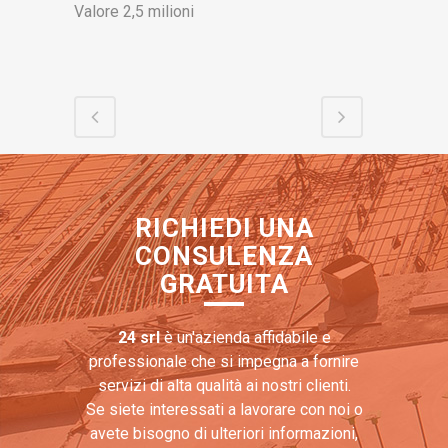
Valore 2,5 milioni
RICHIEDI UNA
CONSULENZA
GRATUITA
24 srl
è un'azienda affidabile e
professionale che si impegna a fornire
servizi di alta qualità ai nostri clienti.
Se siete interessati a lavorare con noi o
avete bisogno di ulteriori informazioni,