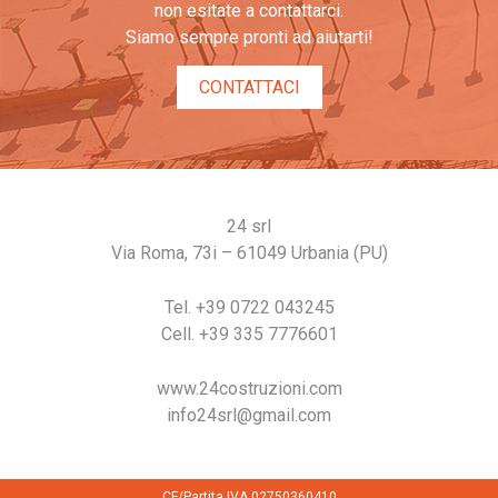
non esitate a contattarci.
Siamo sempre pronti ad aiutarti!
CONTATTACI
24 srl
Via Roma, 73i – 61049 Urbania (PU)
Tel. +39 0722 043245
Cell. +39 335 7776601
www.24costruzioni.com
info24srl@gmail.com
CF/Partita IVA 02750360410